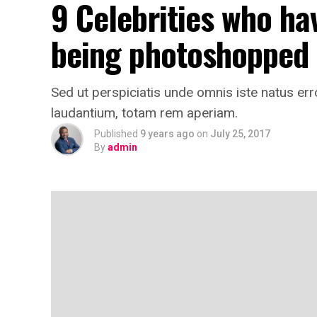
9 Celebrities who ha
being photoshopped
Sed ut perspiciatis unde omnis iste natus e
laudantium, totam rem aperiam.
Published
9 years ago
on
July 25, 2017
By
admin