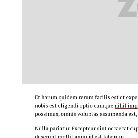
Et harum quidem rerum facilis est et expe
nobis est eligendi optio cumque
nihil imp
possimus, omnis voluptas assumenda est, 
Nulla pariatur. Excepteur sint occaecat cup
deserunt mollit anim id est laborum.