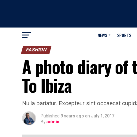
NEWS
SPORTS
FASHION
A photo diary of 
To Ibiza
Nulla pariatur. Excepteur sint occaecat cupida
Published
9 years ago
on
July 1, 2017
By
admin