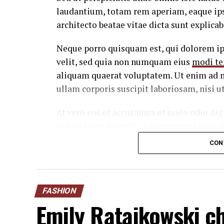
laudantium, totam rem aperiam, eaque ipsa
architecto beatae vitae dicta sunt explicab
Neque porro quisquam est, qui dolorem ips
velit, sed quia non numquam eius
modi te
aliquam quaerat voluptatem. Ut enim ad 
ullam corporis suscipit laboriosam, nisi 
At vero eos et accusamus et iusto odio di
voluptatum deleniti atque corrupti quos 
cupiditate non provident, similique sunt in
CON
laborum et dolorum fuga.
Quis autem vel eum iure reprehenderit qui
consequatur, vel illum qui dolorem eum fu
FASHION
Emily Ratajkowski c
“Duis aute irure dolor