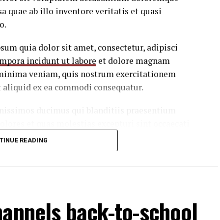
 quae ab illo inventore veritatis et quasi
o.
um quia dolor sit amet, consectetur, adipisci
mpora incidunt ut labore
et dolore magnam
minima veniam, quis nostrum exercitationem
ut aliquid ex ea commodi consequatur.
gnissimos ducimus qui blanditiis praesentium
dolores et quas
molestias excepturi sint
occaecati
 culpa qui officia deserunt mollitia animi, id est
TINUE READING
 in ea voluptate velit esse quam nihil molestiae
giat quo voluptas nulla pariatur.
hannels back-to-school
 in reprehenderit in