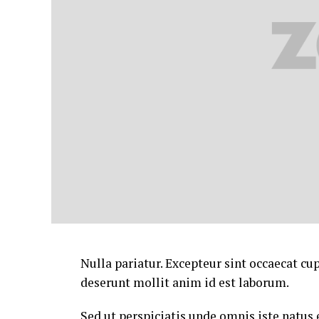
Nulla pariatur. Excepteur sint occaecat cup
deserunt mollit anim id est laborum.
Sed ut perspiciatis unde omnis iste natu